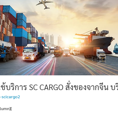
รใช้บริการ SC CARGO สั่งของจากจีน บริ
-scicargo2
olumn][