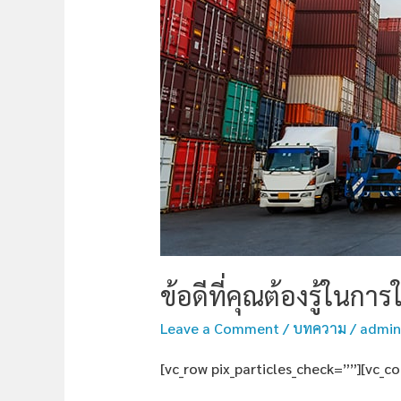
รู้
ใน
การ
ใช้
บริการ
SC
CARGO
สั่ง
ของ
จาก
จีน
ข้อดีที่คุณต้องรู้ในกา
บริษัท
Leave a Comment
/
บทความ
/
admin
ชิป
ปิ้ง
[vc_row pix_particles_check=””][vc_c
จีน