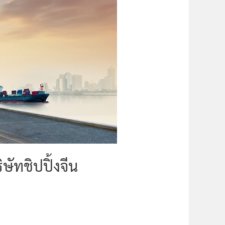
ษัทชิปปิ้งจีน