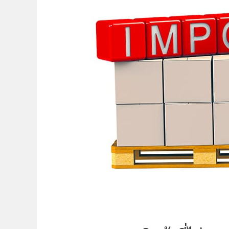
ที่
ไม่
ควร
สั่ง
สินค้า
จาก
จีน
(แนะนำ
สำหรับ
มือ
ใหม่)