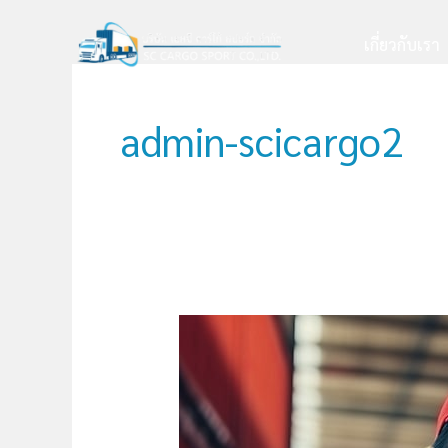
Skip
Post
to
pagination
เกี่ยวกับเรา
content
admin-scicargo2
Shipping
นำ
เข้า
สินค้า
จาก