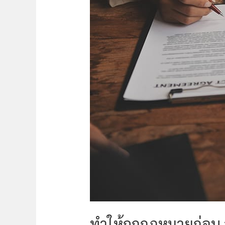
นำ
เข้า
สินค้า
จาก
จีน
ทำให้ถูกกฎหมายก่อน ส