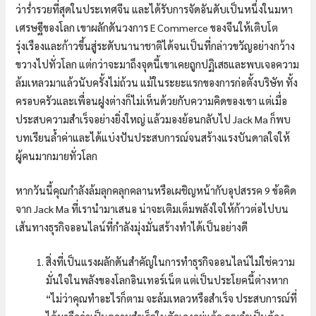
ว่าร่ำรวยที่สุดในประเทศจีน และได้รับการจัดอันดับเป็นหนึ่งในมหา
เศรษฐีของโลก เขาผลักดันวงการ E Commerce ของจีนให้เติบโต
รุ่งเรืองและก้าวขึ้นสู่ระดับนานาชาติได้จนเป็นที่กล่าวขวัญอย่างกว้าง
ขวางไปทั่วโลก แต่กว่าจะมาถึงจุดนี้เขาเคยถูกปฏิเสธและพบเจอความ
ล้มเหลวมาแล้วนับครั้งไม่ถ้วน แม้ในระยะแรกของการก่อตั้งบริษัท ทั้ง
ครอบครัวและเพื่อนฝูงต่างก็ไม่เห็นด้วยกับความคิดของเขา แต่เมื่อ
ประสบความสำเร็จอย่างยิ่งใหญ่ แล้วมองย้อนกลับไป Jack Ma ก็พบ
บทเรียนล้ำค่าและได้แบ่งปันประสบการณ์จนสร้างแรงบันดาลใจให้
ผู้คนมากมายทั่วโลก
หากวันนี้คุณกำลังล้มลุกคลุกคลานหรือเผชิญหน้ากับอุปสรรค 9 ข้อคิด
จาก Jack Ma ที่เรานำมาเสนอ น่าจะเติมเต็มพลังใจให้ก้าวต่อไปบน
เส้นทางธุรกิจออนไลน์ที่กำลังมุ่งมั่นสร้างทำได้เป็นอย่างดี
สิ่งที่เป็นแรงผลักดันสำคัญในการทำธุรกิจออนไลน์ไม่ใช่ความ
มั่นใจในพลังของโลกอินเทอร์เน็ต แต่เป็นประโยคนี้ต่างหาก
“ไม่ว่าคุณทำอะไรก็ตาม จะล้มเหลวหรือสำเร็จ ประสบการณ์ที่