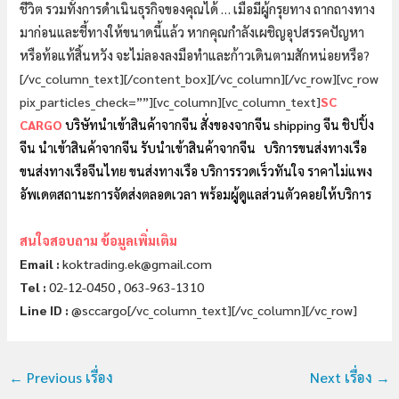
ชีวิต รวมทั้งการดำเนินธุรกิจของคุณได้ … เมื่อมีผู้กรุยทาง ถากถางทาง
มาก่อนและชี้ทางให้ขนาดนี้แล้ว หากคุณกำลังเผชิญอุปสรรคปัญหา
หรือท้อแท้สิ้นหวัง จะไม่ลองลงมือทำและก้าวเดินตามสักหน่อยหรือ?
[/vc_column_text][/content_box][/vc_column][/vc_row][vc_row
pix_particles_check=””][vc_column][vc_column_text]
SC
CARGO
บริษัทนำเข้าสินค้าจากจีน
สั่งของจากจีน
shipping จีน
ชิปปิ้ง
จีน
นำเข้าสินค้าจากจีน
รับนำเข้าสินค้าจากจีน
บริการขนส่งทางเรือ
ขนส่งทางเรือจีนไทย
ขนส่งทางเรือ
บริการรวดเร็วทันใจ ราคาไม่แพง
อัพเดตสถานะการจัดส่งตลอดเวลา พร้อมผู้ดูแลส่วนตัวคอยให้บริการ
สนใจสอบถาม ข้อมูลเพิ่มเติม
Email :
koktrading.ek@gmail.com
Tel :
02-12-0450
,
063-963-1310
Line ID :
@sccargo
[/vc_column_text][/vc_column][/vc_row]
←
Previous เรื่อง
Next เรื่อง
→