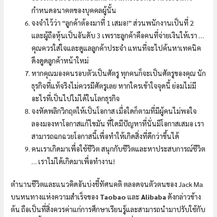
กำหนดอนาคตของบุคคลผู้นั้น
จงจำไว้ว่า “ลูกค้าต้องมาที่ 1 เสมอ!” ส่วนพนักงานเป็นที่ 2
และผู้ถือหุ้นเป็นอันดับ 3 เพราะลูกค้าคือคนที่จ่ายเงินให้เรา …
คุณควรใส่ใจและดูแลลูกค้าประจำ แทนที่จะไปค้นหาเทคนิค
ดึงดูดลูกค้าหน้าใหม่
หากคุณมองคนรอบตัวเป็นศัตรู ทุกคนก็จะเป็นศัตรูของคุณ นัก
ธุรกิจที่แท้จริงไม่ควรมีศัตรูเลย หากใครเข้าใจจุดนี้ ย่อมไม่มี
อะไรที่เป็นไปไม่ได้ในโลกธุรกิจ
จงหัดพลิกวิกฤตให้เป็นโอกาส เมื่อใดก็ตามที่มีผู้คนไม่พอใจ
ลองมองหาโอกาสแก้ไขมัน ที่ใดมีปัญหาที่นั่นมีโอกาสเสมอ เรา
สามารถฉกฉวยโอกาสนี้เพื่อทำให้เกิดสิ่งที่ดีกว่าขึ้นได้
คนเราเกิดมาเพื่อใช้ชีวิต สนุกกับชีวิตและหาประสบการณ์ชีวิต
… เราไม่ได้เกิดมาเพื่อทำงาน!
ตำนานชีวิตและแนวคิดอันบ่งชี้ทัศนคติ ตลอดจนตัวตนของ Jack Ma
บนหนทางแห่งความสำเร็จของ
Taobao
และ
Alibaba
ดังกล่าวข้าง
ต้น ถือเป็นที่สิ่งควรค่าแก่การศึกษาเรียนรู้และสามารถนำมาปรับใช้กับ