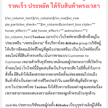
รวดเร็ว ประหยัด ได้รับสินค้าตรงเวลา
[/vc_column_text][/vc_column][/vc_row][vc_row
pix_particles_check=””][vc_column][content_box style=””
hover_effect=”” add_hover_effect=”” animation=””]
[vc_column_text]
Taobao
(เถาเป่า) เว็บไซต์ขายปลีกยักษ์ใหญ่ใน
ประเทศจีน “เพชรเม็ดงาม” ซึ่งบริหารโดย
Alibaba
group (บริษัทผู้
ให้บริการอีคอมเมิร์ซที่ใหญ่ที่สุดในประเทศจีน) เป็นเว็บไซต์ช้อปปิ้ง
ออนไลน์ที่มีสินค้าครบครัน เน้นการขายแบบ Customer to
Customer เหมาะสำหรับธุรกิจขนาดเล็กและผู้ประกอบการที่เปิดร้าน
ค้าออนไลน์ เว็บไซต์นี้มีจุดเด่นคือเป็นร้านขายปลีก ไม่มีขั้นต่ำในการ
สั่งซื้อ มีสินค้าให้เลือกสรรหลากหลายชนิดตั้งแต่ของสะสมไปจนถึง
สินค้าที่จำเป็นต่อการดำรงชีวิตประจำวัน และที่สำคัญคือมีราคาถูก
มาก ในประเทศไทย
Taobao
จึงได้รับความนิยมอย่างสูงและต่อเนื่อง
เพราะสามารถตอบสนองความต้องการของลูกค้าครบถ้วนทุกด้าน
Jack Ma ประธานบริษัทและผู้ก่อตั้ง
Alibaba
เป็นบุรุษร่างเล็กผู้ได้ชื่อ