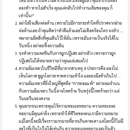
ได้มาถือว่าเป็นความสำเร็จในตัวเองอยู่แล้ว คุณจำเป็นต้อง
ลองทำ หากไม่สำเร็จ คุณแค่กลับไปทำงานเดิมของคุณ ก็
เท่านั้น!”
อย่าใส่ใจเสียงต่อต้าน เพราะไม่มีการกระทำใดที่ปราศจากฝ่าย
ต่อต้านเลย ถ้าคุณคิดว่าทำดีแล้วและไม่เดือดร้อนใคร จงทำ! …
พยายามยึดสิ่งที่คุณฝันไว้ให้มั่น เพราะมันอาจเป็นจริงได้ใน
วันหนึ่ง อย่าละทิ้งความฝัน
จงทำความเคยชินกับการถูกปฏิเสธ อย่ากลัว! เพราะการถูก
ปฏิเสธไม่ได้หมายความว่าคุณแย่เสมอไป
ความล้มเหลวในชีวิตมีที่มาจากสาเหตุ 4 ประการคือ มองไม่
เห็นโอกาส ดูถูกโอกาส ขาดความเข้าใจ และลงมือช้าเกินไป …
ความล้มเหลวที่ยิ่งใหญ่ที่สุดคือ “การยอมแพ้” อย่ายอมจำนน
กับความล้มเหลว วันนี้อาจโหดร้าย วันพรุ่งนี้โหดร้ายกว่า แต่
วันมะรืนจะงดงาม
คุณยากจนเพราะคุณไร้ความทะเยอทะยาน ความทะเยอะ
ทะยานมีคุณค่ายิ่ง เพราะทำให้ชีวิตของคนเรามีความหมาย
แม้โลกนี้จะมีเรื่องราวมากมายที่ยากเกินคาดเดา แต่โลกนี้ก็ไม่มี
อะไรที่เป็นไปไม่ได้เช่นกัน ความทะเยอทะยานจะเป็นตัว